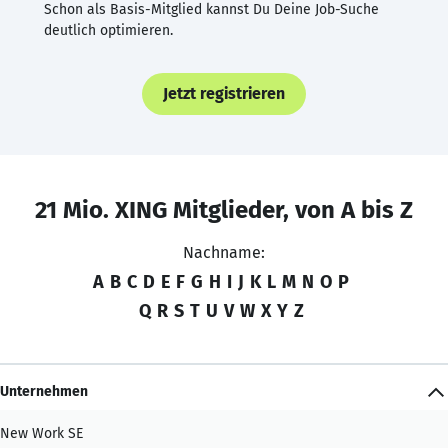
Schon als Basis-Mitglied kannst Du Deine Job-Suche
deutlich optimieren.
Jetzt registrieren
21 Mio. XING Mitglieder, von A bis Z
Nachname:
A
B
C
D
E
F
G
H
I
J
K
L
M
N
O
P
Q
R
S
T
U
V
W
X
Y
Z
Unternehmen
New Work SE