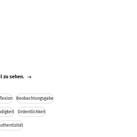
il zu sehen.
flexion
Beobachtungsgabe
udigkeit
Ordentlichkeit
uthentizität