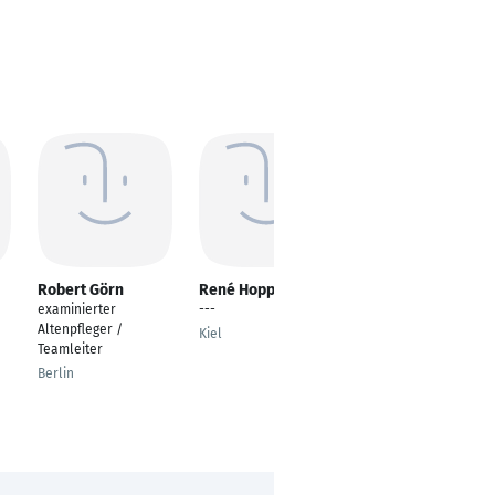
Robert Görn
René Hoppe
Florian Schambeck
examinierter
---
---
Altenpfleger /
Kiel
Erlangen
Teamleiter
Berlin