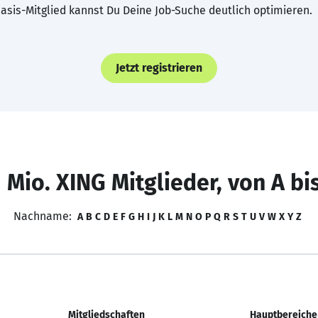
asis-Mitglied kannst Du Deine Job-Suche deutlich optimieren.
Jetzt registrieren
 Mio. XING Mitglieder, von A bi
Nachname:
A
B
C
D
E
F
G
H
I
J
K
L
M
N
O
P
Q
R
S
T
U
V
W
X
Y
Z
Mitgliedschaften
Hauptbereiche