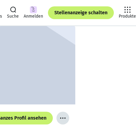
Stellenanzeige schalten
ts
Suche
Anmelden
Produkte
anzes Profil ansehen