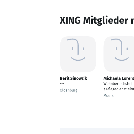
XING Mitglieder 
Berit Sinowzik
Michaela Loren
---
Wohnbereichsleit
/ Pflegedienstleit
Oldenburg
Moers