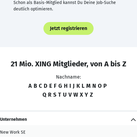
Schon als Basis-Mitglied kannst Du Deine Job-Suche
deutlich optimieren.
Jetzt registrieren
21 Mio. XING Mitglieder, von A bis Z
Nachname:
A
B
C
D
E
F
G
H
I
J
K
L
M
N
O
P
Q
R
S
T
U
V
W
X
Y
Z
Unternehmen
New Work SE