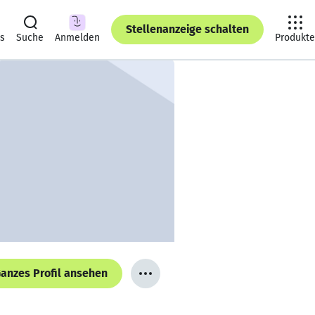
Stellenanzeige schalten
ts
Suche
Anmelden
Produkte
anzes Profil ansehen