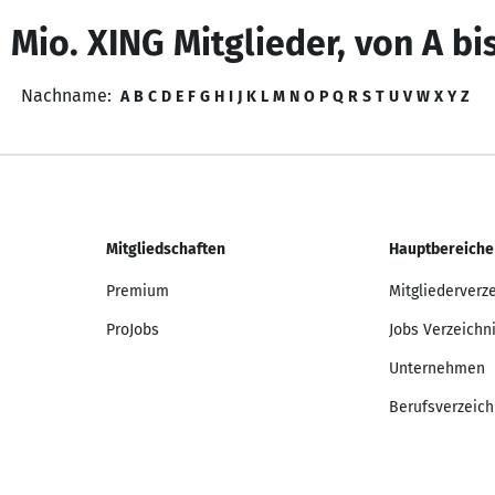
 Mio. XING Mitglieder, von A bi
Nachname:
A
B
C
D
E
F
G
H
I
J
K
L
M
N
O
P
Q
R
S
T
U
V
W
X
Y
Z
Mitgliedschaften
Hauptbereiche
Premium
Mitgliederverz
ProJobs
Jobs Verzeichn
Unternehmen
Berufsverzeich