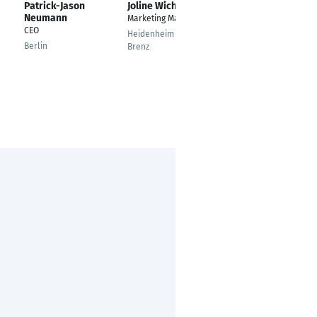
Patrick-Jason
Joline Wichardt
Marco De Lucia
Neumann
Marketing Manager
Head of Unit
CEO
Marketing
Heidenheim an der
Communication
Berlin
Brenz
Berlin