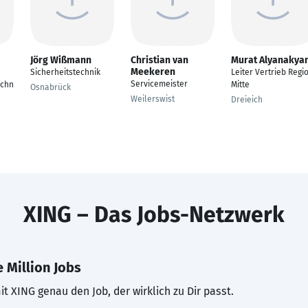
Jörg Wißmann
Christian van
Murat Alyanakya
Meekeren
Sicherheitstechnik
Leiter Vertrieb Regi
Servicemeister
echn
Mitte
Osnabrück
Weilerswist
Dreieich
XING – Das Jobs-Netzwerk
 Million Jobs
t XING genau den Job, der wirklich zu Dir passt.