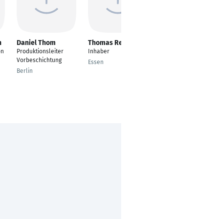
n
Daniel Thom
Thomas Res
Ramon Meyer
on
Produktionsleiter
Inhaber
Dozent für
Vorbeschichtung
Elektrotechnik
Essen
Berlin
Westoverledingen