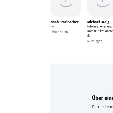
Noah Staribacher
Michael Braig
---
Informations- und
Kommunikationst
Eichenbrunn
ik
Münsingen
Über eine
Entdecke mi