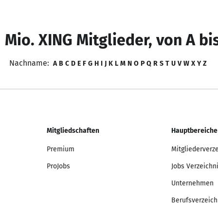
 Mio. XING Mitglieder, von A bi
Nachname:
A
B
C
D
E
F
G
H
I
J
K
L
M
N
O
P
Q
R
S
T
U
V
W
X
Y
Z
Mitgliedschaften
Hauptbereiche
Premium
Mitgliederverz
ProJobs
Jobs Verzeichn
Unternehmen
Berufsverzeich