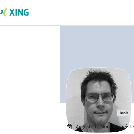
René Ahlfeld
Basis
Angestellt, Montagemeist