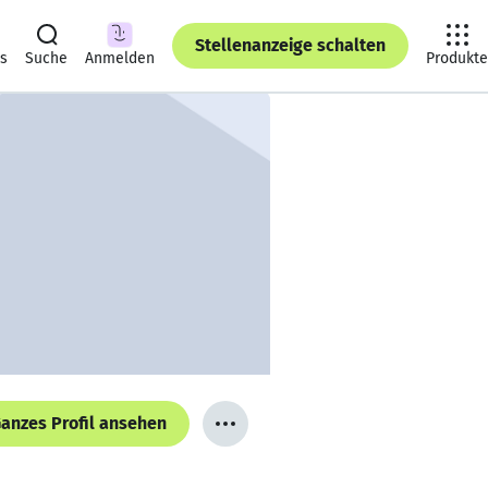
Stellenanzeige schalten
ts
Suche
Anmelden
Produkte
anzes Profil ansehen