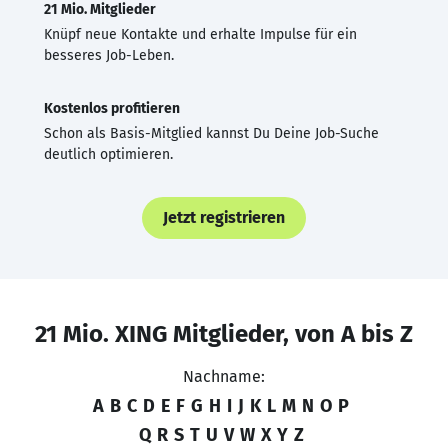
21 Mio. Mitglieder
Knüpf neue Kontakte und erhalte Impulse für ein
besseres Job-Leben.
Kostenlos profitieren
Schon als Basis-Mitglied kannst Du Deine Job-Suche
deutlich optimieren.
Jetzt registrieren
21 Mio. XING Mitglieder, von A bis Z
Nachname:
A
B
C
D
E
F
G
H
I
J
K
L
M
N
O
P
Q
R
S
T
U
V
W
X
Y
Z