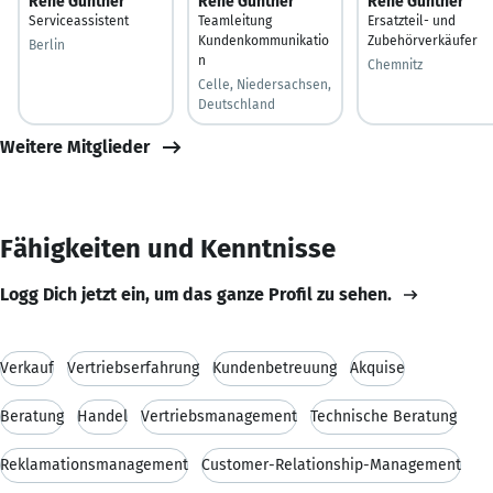
René Günther
Rene Günther
René Günther
Serviceassistent
Teamleitung
Ersatzteil- und
Kundenkommunikatio
Zubehörverkäufer
Berlin
n
Chemnitz
Celle, Niedersachsen,
Deutschland
Weitere Mitglieder
Fähigkeiten und Kenntnisse
Logg Dich jetzt ein, um das ganze Profil zu sehen.
Verkauf
Vertriebserfahrung
Kundenbetreuung
Akquise
Beratung
Handel
Vertriebsmanagement
Technische Beratung
Reklamationsmanagement
Customer-Relationship-Management