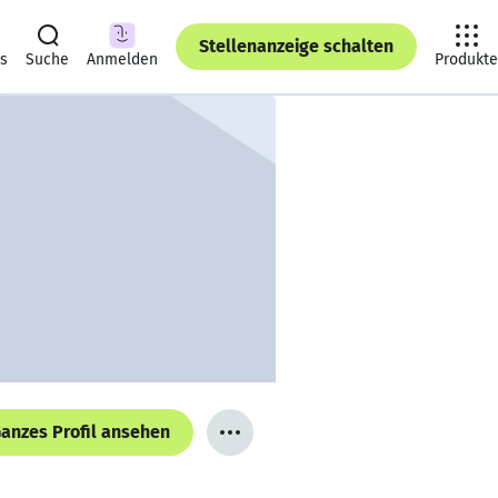
Stellenanzeige schalten
ts
Suche
Anmelden
Produkte
anzes Profil ansehen