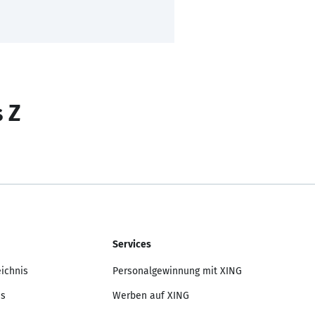
s Z
Services
eichnis
Personalgewinnung mit XING
is
Werben auf XING