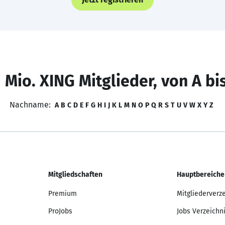
 Mio. XING Mitglieder, von A bi
Nachname:
A
B
C
D
E
F
G
H
I
J
K
L
M
N
O
P
Q
R
S
T
U
V
W
X
Y
Z
Mitgliedschaften
Hauptbereiche
Premium
Mitgliederverz
ProJobs
Jobs Verzeichn