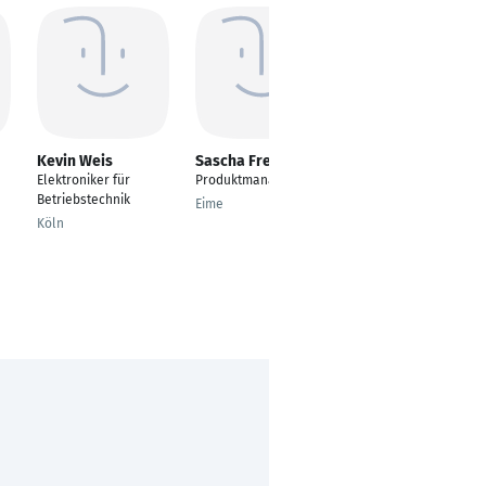
Kevin Weis
Sascha Freund
Gordon Lehmann
Elektroniker für
Produktmanager
Montage Techniker
Betriebstechnik
Eime
Hamburg
Köln