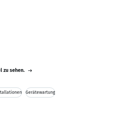
il zu sehen.
stallationen
Gerätewartung