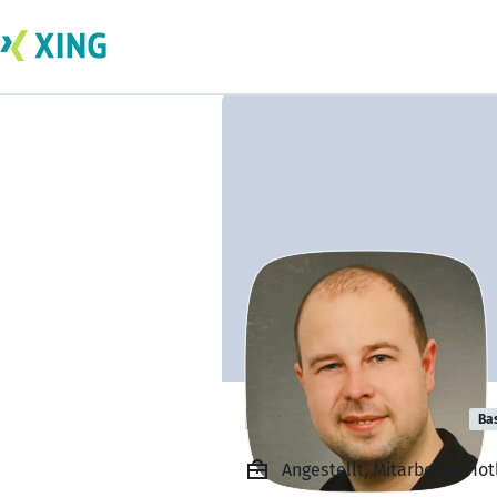
René Hülshorst
Ba
Angestellt, Mitarbeiter Ho