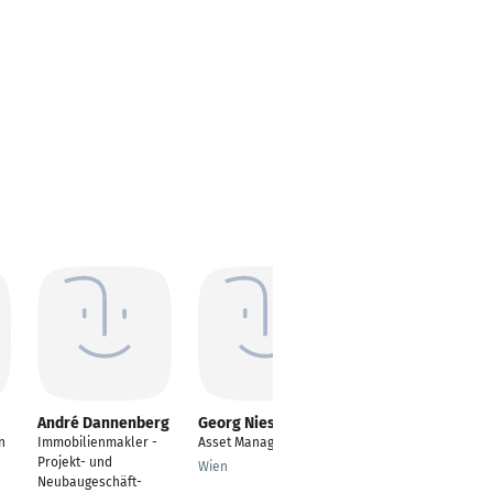
André Dannenberg
Georg Niessner
Hayrullah Eryalcin
n
Immobilienmakler -
Asset Manager
---
Projekt- und
Wien
Sindelfingen
Neubaugeschäft-