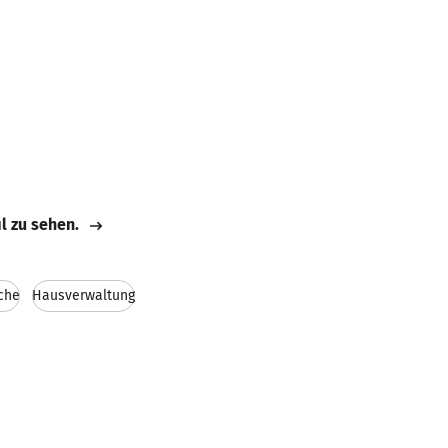
il zu sehen.
che
Hausverwaltung