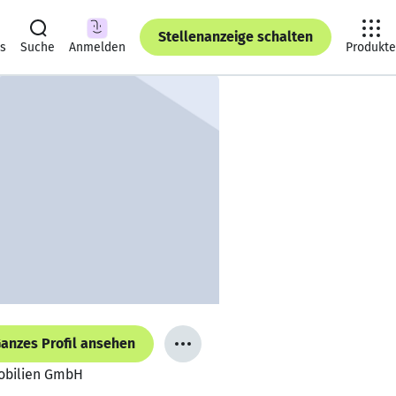
Stellenanzeige schalten
ts
Suche
Anmelden
Produkte
anzes Profil ansehen
mobilien GmbH