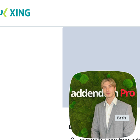
Rene Popp
Basis
ist gesund und munter. 🥦