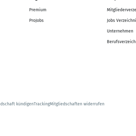
Premium
Mitgliederverz
ProJobs
Jobs Verzeichn
Unternehmen
Berufsverzeich
edschaft kündigen
Tracking
Mitgliedschaften widerrufen