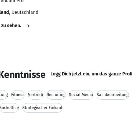
ddendum Pro
land
, Deutschland
e zu sehen.
Kenntnisse
Logg Dich jetzt ein, um das ganze Prof
tung
Fitness
Vertrieb
Recruiting
Social Media
Sachbearbeitung
Backoffice
Strategischer Einkauf