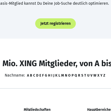
asis-Mitglied kannst Du Deine Job-Suche deutlich optimieren.
Jetzt registrieren
 Mio. XING Mitglieder, von A bi
Nachname:
A
B
C
D
E
F
G
H
I
J
K
L
M
N
O
P
Q
R
S
T
U
V
W
X
Y
Z
Mitgliedschaften
Hauptbereiche