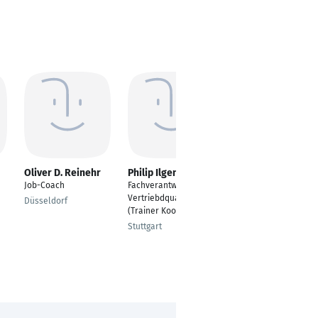
Oliver D. Reinehr
Philip Ilgen
Carsten Westphal
Job-Coach
Fachverantwortlicher
Berater - Coach -
Vertriebdqualifikation
Trainer
Düsseldorf
(Trainer Koordination)
Hamburg
Stuttgart