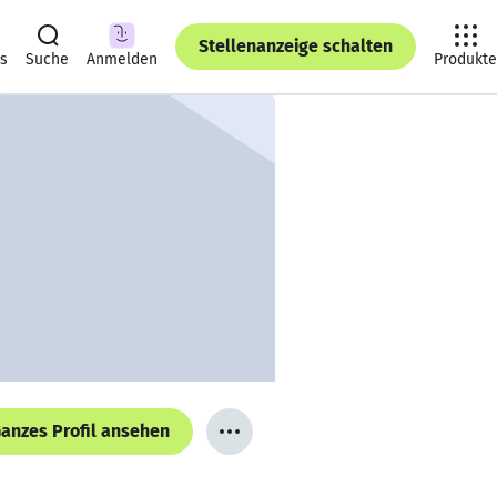
Stellenanzeige schalten
ts
Suche
Anmelden
Produkte
anzes Profil ansehen