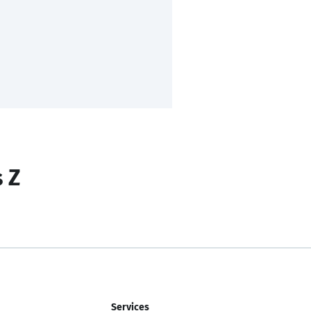
s Z
Services