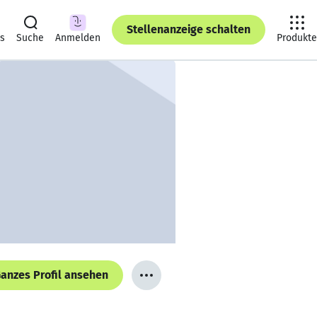
Stellenanzeige schalten
ts
Suche
Anmelden
Produkte
anzes Profil ansehen