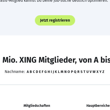
asis-Mitglied kannst Du Deine Job-Suche deutlich optimieren.
Jetzt registrieren
 Mio. XING Mitglieder, von A bi
Nachname:
A
B
C
D
E
F
G
H
I
J
K
L
M
N
O
P
Q
R
S
T
U
V
W
X
Y
Z
Mitgliedschaften
Hauptbereiche