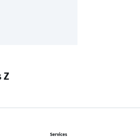
s Z
Services