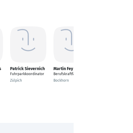
s
Patrick Sievernich
Martin Fey
Michael
Osterndorf
Fuhrparkkoordinator
Berufskraftfahrer
Berufskraftfahrer
Zülpich
Bockhorn
Geestland