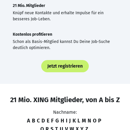
21 Mio. Mitglieder
Knüpf neue Kontakte und erhalte Impulse für ein
besseres Job-Leben.
Kostenlos profitieren
Schon als Basis-Mitglied kannst Du Deine Job-Suche
deutlich optimieren.
Jetzt registrieren
21 Mio. XING Mitglieder, von A bis Z
Nachname:
A
B
C
D
E
F
G
H
I
J
K
L
M
N
O
P
Q
R
S
T
U
V
W
X
Y
Z