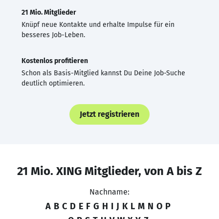
21 Mio. Mitglieder
Knüpf neue Kontakte und erhalte Impulse für ein
besseres Job-Leben.
Kostenlos profitieren
Schon als Basis-Mitglied kannst Du Deine Job-Suche
deutlich optimieren.
Jetzt registrieren
21 Mio. XING Mitglieder, von A bis Z
Nachname:
A
B
C
D
E
F
G
H
I
J
K
L
M
N
O
P