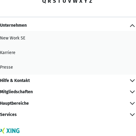
Q
R
S
T
U
V
W
X
Y
Z
Unternehmen
New Work SE
Karriere
Presse
Hilfe & Kontakt
Mitgliedschaften
Hauptbereiche
Services