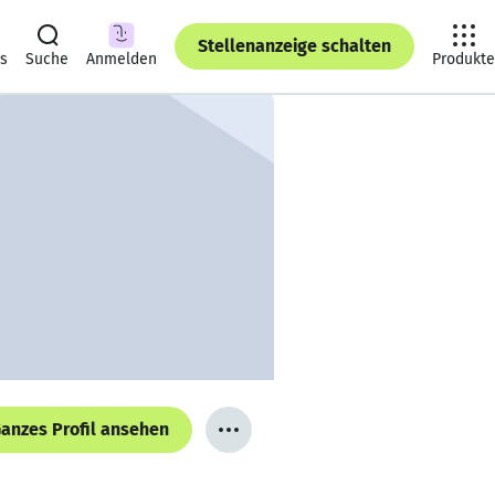
Stellenanzeige schalten
ts
Suche
Anmelden
Produkte
anzes Profil ansehen