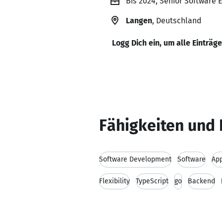
Bis 2024, Senior Software 
Langen
, Deutschland
Logg Dich ein, um alle Einträg
Fähigkeiten und 
Software Development
Software
App
Flexibility
TypeScript
go
Backend