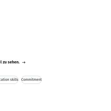
il zu sehen.
tion skills
Commitment