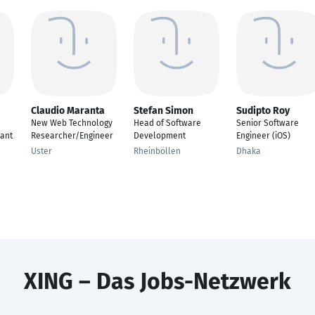
Claudio Maranta
Stefan Simon
Sudipto Roy
New Web Technology
Head of Software
Senior Software
tant
Researcher/Engineer
Development
Engineer (iOS)
Uster
Rheinböllen
Dhaka
XING – Das Jobs-Netzwerk