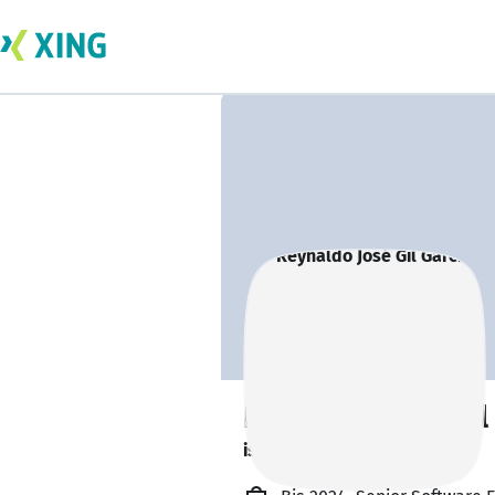
Reynaldo José Gil
is out learning. 🎓