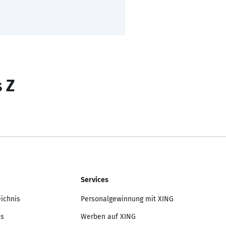
s Z
Services
eichnis
Personalgewinnung mit XING
is
Werben auf XING