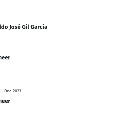
do José Gil García
neer
 - Dez. 2023
neer