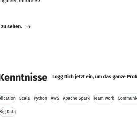
Engineer, enfore AG
e zu sehen.
Kenntnisse
Logg Dich jetzt ein, um das ganze Prof
lication
Scala
Python
AWS
Apache Spark
Team work
Communica
Big Data