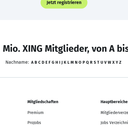
Jetzt registrieren
 Mio. XING Mitglieder, von A bi
Nachname:
A
B
C
D
E
F
G
H
I
J
K
L
M
N
O
P
Q
R
S
T
U
V
W
X
Y
Z
Mitgliedschaften
Hauptbereiche
Premium
Mitgliederverz
ProJobs
Jobs Verzeichn