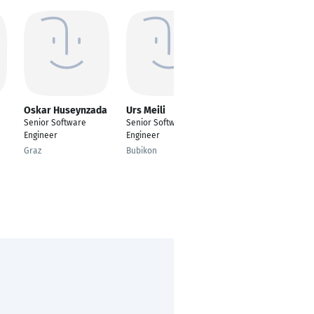
Oskar Huseynzada
Urs Meili
Durga Uniyal
Senior Software
Senior Software
Founder
Engineer
Engineer
tulancingo hidalgo
Graz
Bubikon