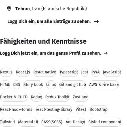
Tehran
, Iran (Islamische Republik )
Logg Dich ein, um alle Einträge zu sehen.
Fähigkeiten und Kenntnisse
Logg Dich jetzt ein, um das ganze Profil zu sehen.
Next.js
React.js
React native
Typescript
Jest
PWA
JavaScript
HTML
CSS
Story book
Linux
Git and git hub
AWS & Fire base
Docker & CI-CD
Redux
Redux Toolkit
Zustland
React-hook-forms
react-testing-library
Vitest
Bootstrap
Tailwind
Material UI
SASS(SCSS)
Ant Design
Styled component