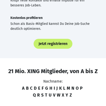
Knüpf neue Kontakte und erhalte Impulse für ein
besseres Job-Leben.
Kostenlos profitieren
Schon als Basis-Mitglied kannst Du Deine Job-Suche
deutlich optimieren.
Jetzt registrieren
21 Mio. XING Mitglieder, von A bis Z
Nachname:
A
B
C
D
E
F
G
H
I
J
K
L
M
N
O
P
Q
R
S
T
U
V
W
X
Y
Z