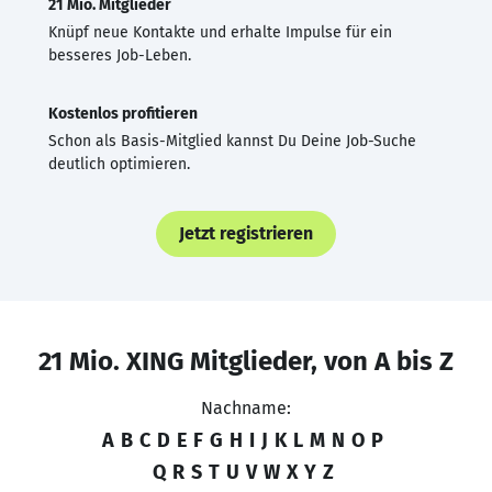
21 Mio. Mitglieder
Knüpf neue Kontakte und erhalte Impulse für ein
besseres Job-Leben.
Kostenlos profitieren
Schon als Basis-Mitglied kannst Du Deine Job-Suche
deutlich optimieren.
Jetzt registrieren
21 Mio. XING Mitglieder, von A bis Z
Nachname:
A
B
C
D
E
F
G
H
I
J
K
L
M
N
O
P
Q
R
S
T
U
V
W
X
Y
Z