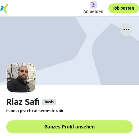
Job posten
Anmelden
Riaz Safi
Basis
is on a practical semester. 💼
Ganzes Profil ansehen