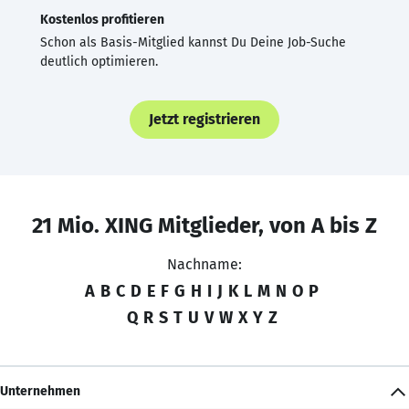
Kostenlos profitieren
Schon als Basis-Mitglied kannst Du Deine Job-Suche
deutlich optimieren.
Jetzt registrieren
21 Mio. XING Mitglieder, von A bis Z
Nachname:
A
B
C
D
E
F
G
H
I
J
K
L
M
N
O
P
Q
R
S
T
U
V
W
X
Y
Z
Unternehmen