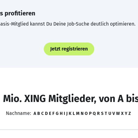
s profitieren
asis-Mitglied kannst Du Deine Job-Suche deutlich optimieren.
Jetzt registrieren
 Mio. XING Mitglieder, von A bi
Nachname:
A
B
C
D
E
F
G
H
I
J
K
L
M
N
O
P
Q
R
S
T
U
V
W
X
Y
Z