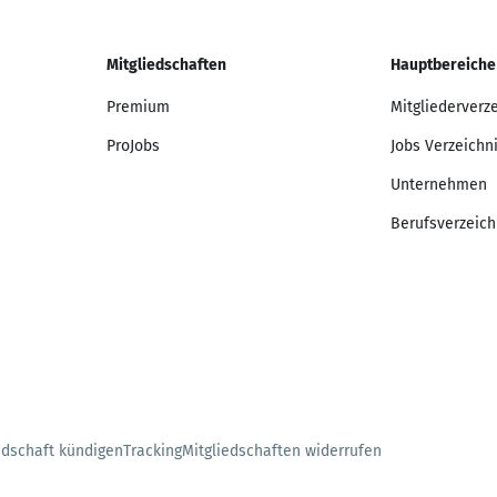
Mitgliedschaften
Hauptbereiche
Premium
Mitgliederverz
ProJobs
Jobs Verzeichn
Unternehmen
Berufsverzeich
edschaft kündigen
Tracking
Mitgliedschaften widerrufen