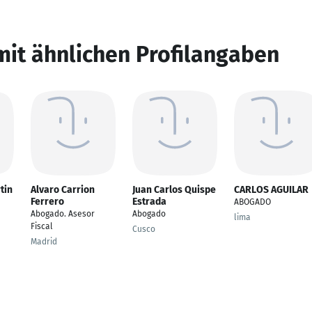
mit ähnlichen Profilangaben
tin
Alvaro Carrion
Juan Carlos Quispe
CARLOS AGUILAR
Ferrero
Estrada
ABOGADO
Abogado. Asesor
Abogado
lima
Fiscal
Cusco
Madrid