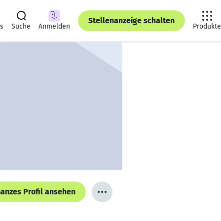
Stellenanzeige schalten
ts
Suche
Anmelden
Produkte
anzes Profil ansehen