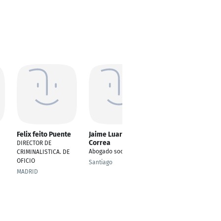
Felix feito Puente
Jaime Luarte
luis ramon diaz-
Correa
chiron suarez
DIRECTOR DE
Abogado socio
Abogado
CRIMINALISTICA. DE
OFICIO
Santiago
Alcala De Henares
MADRID