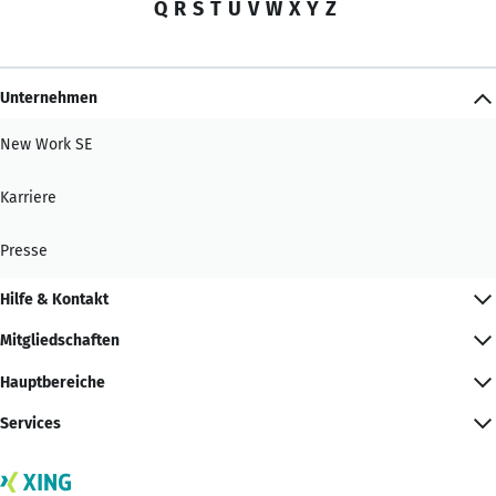
Q
R
S
T
U
V
W
X
Y
Z
Unternehmen
New Work SE
Karriere
Presse
Hilfe & Kontakt
Mitgliedschaften
Hauptbereiche
Services