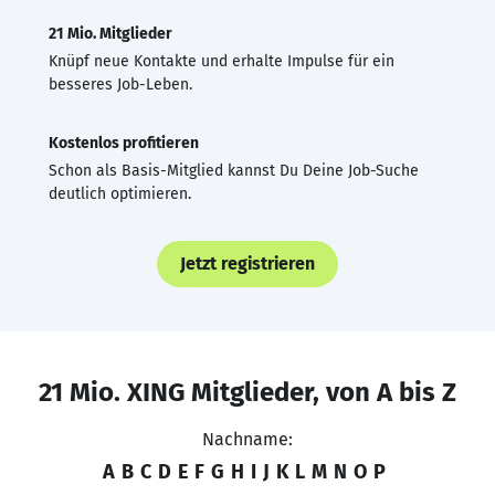
21 Mio. Mitglieder
Knüpf neue Kontakte und erhalte Impulse für ein
besseres Job-Leben.
Kostenlos profitieren
Schon als Basis-Mitglied kannst Du Deine Job-Suche
deutlich optimieren.
Jetzt registrieren
21 Mio. XING Mitglieder, von A bis Z
Nachname:
A
B
C
D
E
F
G
H
I
J
K
L
M
N
O
P