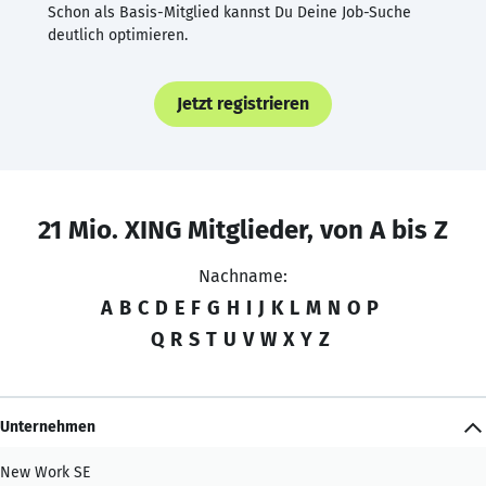
Schon als Basis-Mitglied kannst Du Deine Job-Suche
deutlich optimieren.
Jetzt registrieren
21 Mio. XING Mitglieder, von A bis Z
Nachname:
A
B
C
D
E
F
G
H
I
J
K
L
M
N
O
P
Q
R
S
T
U
V
W
X
Y
Z
Unternehmen
New Work SE