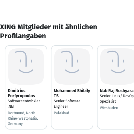
XING Mitglieder mit ähnlichen
Profilangaben
Dimitrios
Mohammed Shibily
Nab Raj Roshyara
Porfyropoulos
TS
Senior Linux/ DevOp
Softwareentwickler
Senior Software
Spezialist
.NET
Engineer
Wiesbaden
Dortmund, North
Palakkad
Rhine-Westphalia,
Germany