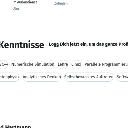
im Außendienst
Zofingen
Ulm
Kenntnisse
Logg Dich jetzt ein, um das ganze Prof
/C++
Numerische Simulation
Lehre
Linux
Parallele Programmier
ntenphysik
Analytisches Denken
Selbstbewusstes Auftreten
Softw
rd Hartmann