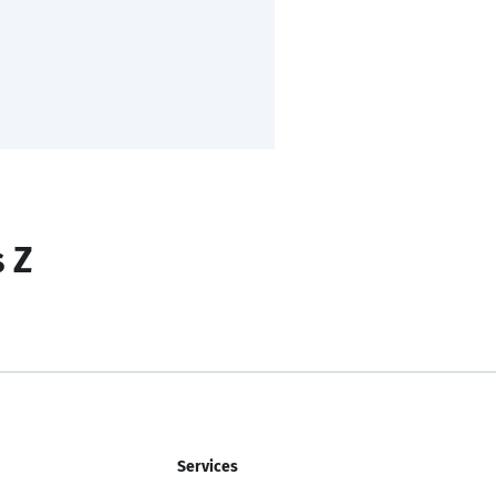
s Z
Services