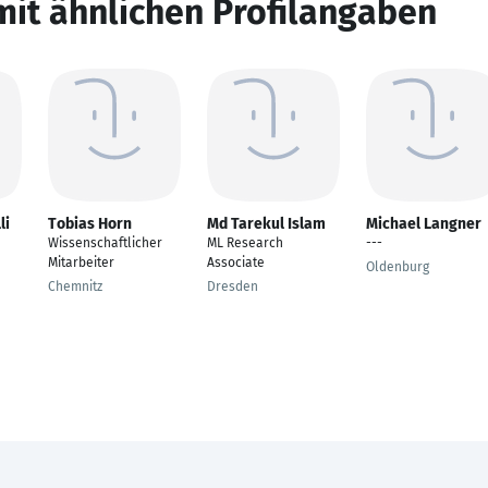
mit ähnlichen Profilangaben
li
Tobias Horn
Md Tarekul Islam
Michael Langner
Wissenschaftlicher
ML Research
---
Mitarbeiter
Associate
Oldenburg
Chemnitz
Dresden