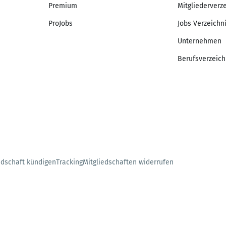
Premium
Mitgliederverz
ProJobs
Jobs Verzeichn
Unternehmen
Berufsverzeich
edschaft kündigen
Tracking
Mitgliedschaften widerrufen