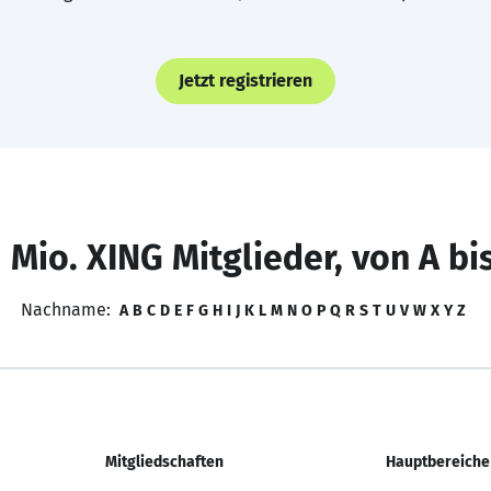
Jetzt registrieren
 Mio. XING Mitglieder, von A bi
Nachname:
A
B
C
D
E
F
G
H
I
J
K
L
M
N
O
P
Q
R
S
T
U
V
W
X
Y
Z
Mitgliedschaften
Hauptbereiche