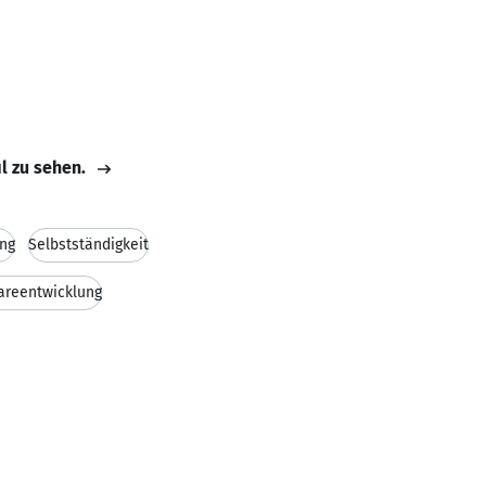
il zu sehen.
ung
Selbstständigkeit
areentwicklung