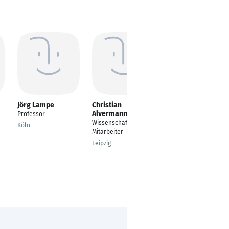
Jörg Lampe
Christian
Dshamil Efinger
Alvermann
Professor
Research Associate -
Wissenschaftlicher
Reliability Engineering
Köln
Mitarbeiter
Stuttgart
Leipzig