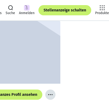
Stellenanzeige schalten
ts
Suche
Anmelden
Produkte
anzes Profil ansehen