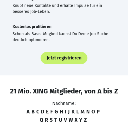
Knüpf neue Kontakte und erhalte Impulse für ein
besseres Job-Leben.
Kostenlos profitieren
Schon als Basis-Mitglied kannst Du Deine Job-Suche
deutlich optimieren.
Jetzt registrieren
21 Mio. XING Mitglieder, von A bis Z
Nachname:
A
B
C
D
E
F
G
H
I
J
K
L
M
N
O
P
Q
R
S
T
U
V
W
X
Y
Z