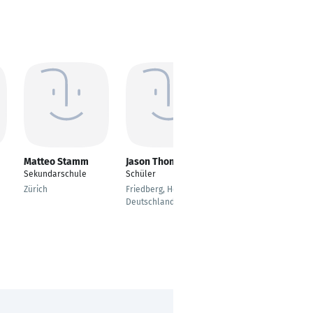
Matteo Stamm
Jason Thompson
Leon Bader
Sekundarschule
Schüler
---
Zürich
Friedberg, Hessen,
Aichach
Deutschland