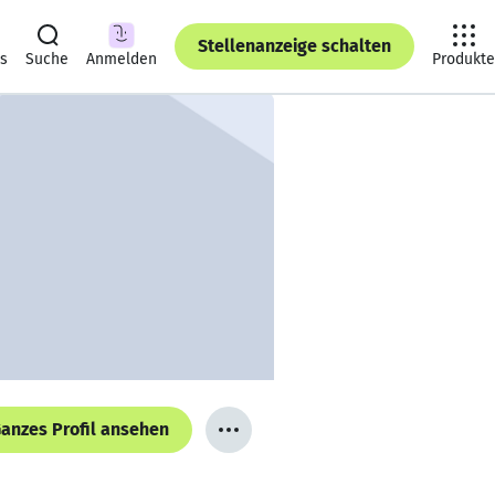
Stellenanzeige schalten
ts
Suche
Anmelden
Produkte
anzes Profil ansehen