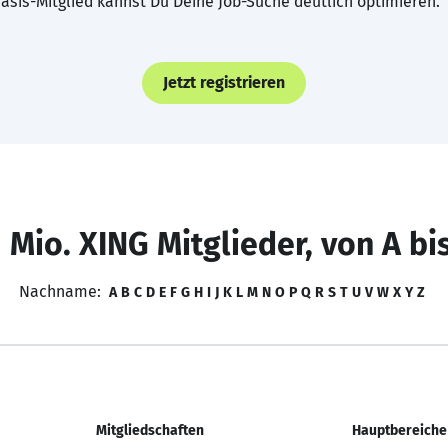
asis-Mitglied kannst Du Deine Job-Suche deutlich optimieren.
Jetzt registrieren
 Mio. XING Mitglieder, von A bi
Nachname:
A
B
C
D
E
F
G
H
I
J
K
L
M
N
O
P
Q
R
S
T
U
V
W
X
Y
Z
Mitgliedschaften
Hauptbereiche