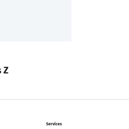
s Z
Services