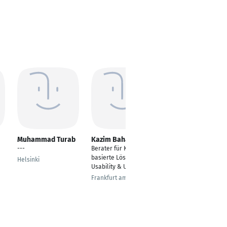
Muhammad Turab
Kazim Bahar
Marco Hanna
---
Berater für KI-
DATA AND
basierte Lösungen, KI
DEVELOPMENT
Helsinki
Usability & UX
TOOLING WORKING
STUDENT
Frankfurt am Main
Hildesheim