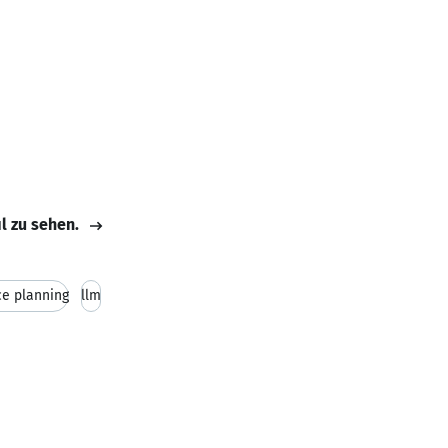
il zu sehen.
e planning
llm