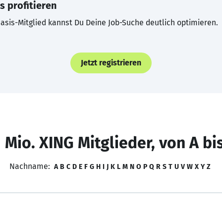
s profitieren
asis-Mitglied kannst Du Deine Job-Suche deutlich optimieren.
Jetzt registrieren
 Mio. XING Mitglieder, von A bi
Nachname:
A
B
C
D
E
F
G
H
I
J
K
L
M
N
O
P
Q
R
S
T
U
V
W
X
Y
Z