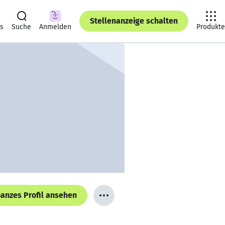
Stellenanzeige schalten
ts
Suche
Anmelden
Produkte
anzes Profil ansehen