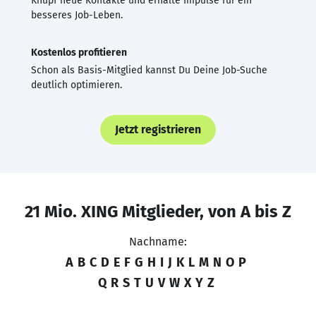
Knüpf neue Kontakte und erhalte Impulse für ein
besseres Job-Leben.
Kostenlos profitieren
Schon als Basis-Mitglied kannst Du Deine Job-Suche
deutlich optimieren.
Jetzt registrieren
21 Mio. XING Mitglieder, von A bis Z
Nachname:
A
B
C
D
E
F
G
H
I
J
K
L
M
N
O
P
Q
R
S
T
U
V
W
X
Y
Z