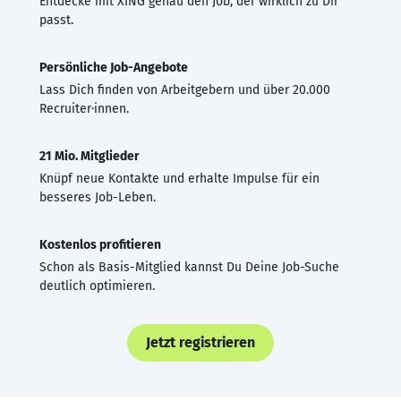
Entdecke mit XING genau den Job, der wirklich zu Dir
passt.
Persönliche Job-Angebote
Lass Dich finden von Arbeitgebern und über 20.000
Recruiter·innen.
21 Mio. Mitglieder
Knüpf neue Kontakte und erhalte Impulse für ein
besseres Job-Leben.
Kostenlos profitieren
Schon als Basis-Mitglied kannst Du Deine Job-Suche
deutlich optimieren.
Jetzt registrieren