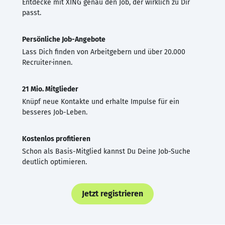
Entdecke mit XING genau den Job, der wirklich zu Dir
passt.
Persönliche Job-Angebote
Lass Dich finden von Arbeitgebern und über 20.000
Recruiter·innen.
21 Mio. Mitglieder
Knüpf neue Kontakte und erhalte Impulse für ein
besseres Job-Leben.
Kostenlos profitieren
Schon als Basis-Mitglied kannst Du Deine Job-Suche
deutlich optimieren.
Jetzt registrieren