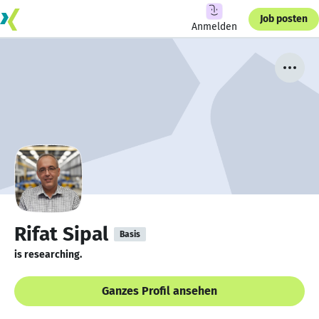
Job posten
Anmelden
Rifat Sipal
Basis
is researching.
Ganzes Profil ansehen