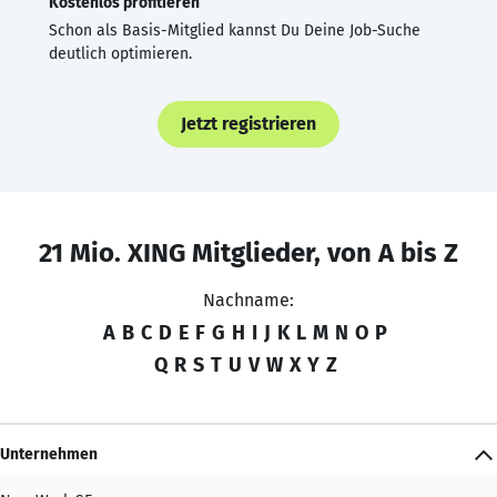
Kostenlos profitieren
Schon als Basis-Mitglied kannst Du Deine Job-Suche
deutlich optimieren.
Jetzt registrieren
21 Mio. XING Mitglieder, von A bis Z
Nachname:
A
B
C
D
E
F
G
H
I
J
K
L
M
N
O
P
Q
R
S
T
U
V
W
X
Y
Z
Unternehmen