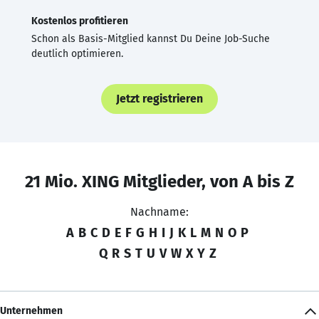
Kostenlos profitieren
Schon als Basis-Mitglied kannst Du Deine Job-Suche
deutlich optimieren.
Jetzt registrieren
21 Mio. XING Mitglieder, von A bis Z
Nachname:
A
B
C
D
E
F
G
H
I
J
K
L
M
N
O
P
Q
R
S
T
U
V
W
X
Y
Z
Unternehmen