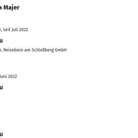
a Majer
 seit Juli 2022
u
nh. Reisebüro am Schloßberg GmbH
Juni 2022
u
u