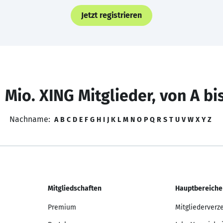
Jetzt registrieren
 Mio. XING Mitglieder, von A bi
Nachname:
A
B
C
D
E
F
G
H
I
J
K
L
M
N
O
P
Q
R
S
T
U
V
W
X
Y
Z
Mitgliedschaften
Hauptbereiche
Premium
Mitgliederverz