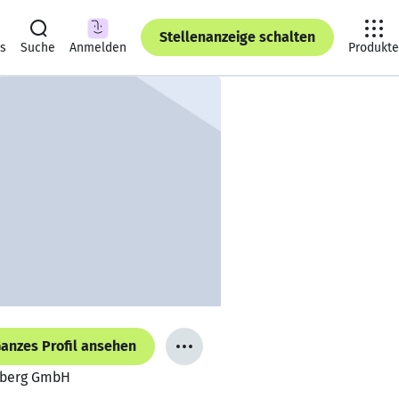
Stellenanzeige schalten
ts
Suche
Anmelden
Produkte
anzes Profil ansehen
oßberg GmbH