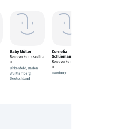
Gaby Müller
Cornelia
Julia Stadler
Schliemann
Reiseverkehrskauffra
---
Reiseverkehrskauffra
u
Finning
u
Birkenfeld, Baden-
Hamburg
Württemberg,
Deutschland