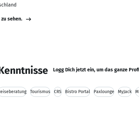
schland
e zu sehen.
Kenntnisse
Logg Dich jetzt ein, um das ganze Prof
Reiseberatung
Tourismus
CRS
Bistro Portal
Paxlounge
MyJack
M