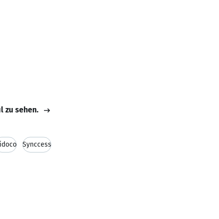
il zu sehen.
idoco
Synccess