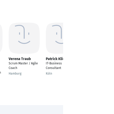
Verena Traub
Patrick Klieve
Bernd Rongen
Scrum Master / Agile
IT-Business
Senior Alliance
Coach
Consultant
Director APAC I EMEA -
n
Ford I CBRE
Hamburg
Köln
Köln