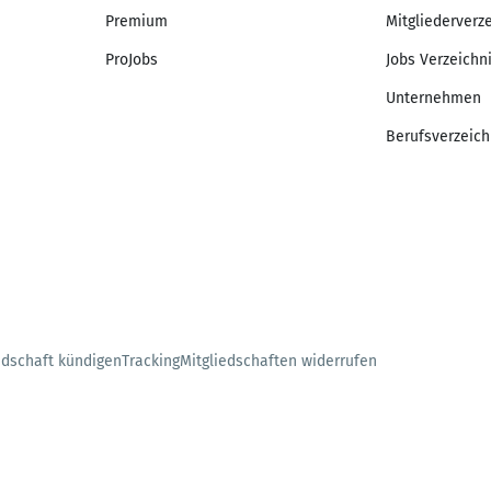
Premium
Mitgliederverz
ProJobs
Jobs Verzeichn
Unternehmen
Berufsverzeich
edschaft kündigen
Tracking
Mitgliedschaften widerrufen