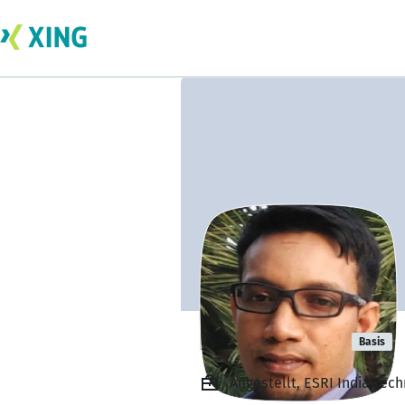
Rishu Kumar
Basis
Angestellt, ESRI India Tech