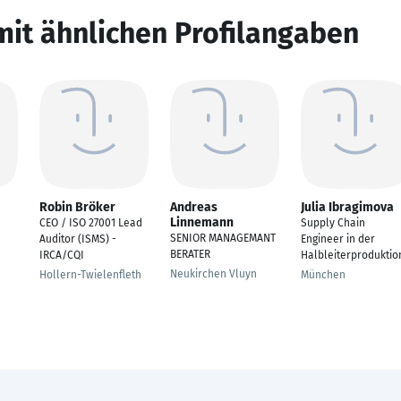
mit ähnlichen Profilangaben
Robin Bröker
Andreas
Julia Ibragimova
Linnemann
CEO / ISO 27001 Lead
Supply Chain
SENIOR MANAGEMANT
Auditor (ISMS) -
Engineer in der
BERATER
IRCA/CQI
Halbleiterproduktio
Neukirchen Vluyn
Hollern-Twielenfleth
München