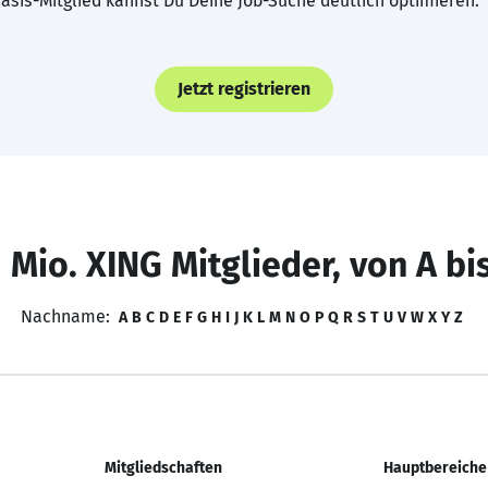
asis-Mitglied kannst Du Deine Job-Suche deutlich optimieren.
Jetzt registrieren
 Mio. XING Mitglieder, von A bi
Nachname:
A
B
C
D
E
F
G
H
I
J
K
L
M
N
O
P
Q
R
S
T
U
V
W
X
Y
Z
Mitgliedschaften
Hauptbereiche