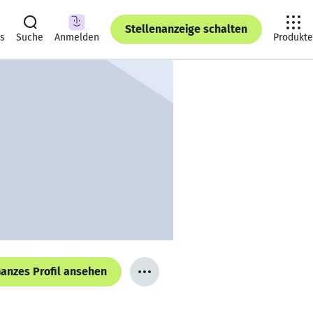
Stellenanzeige schalten
ts
Suche
Anmelden
Produkte
anzes Profil ansehen