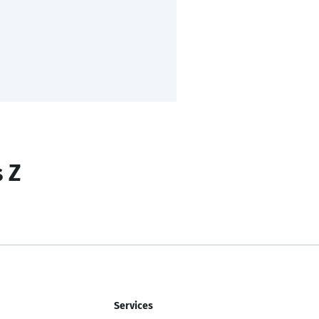
s Z
Services