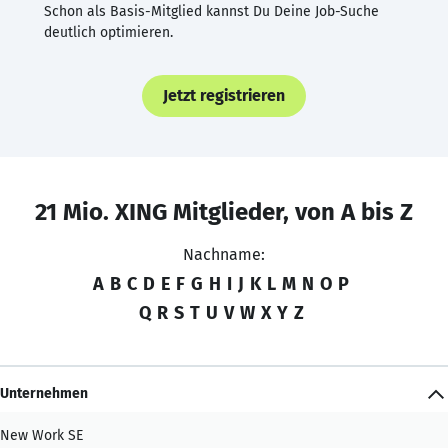
Schon als Basis-Mitglied kannst Du Deine Job-Suche
deutlich optimieren.
Jetzt registrieren
21 Mio. XING Mitglieder, von A bis Z
Nachname:
A
B
C
D
E
F
G
H
I
J
K
L
M
N
O
P
Q
R
S
T
U
V
W
X
Y
Z
Unternehmen
New Work SE