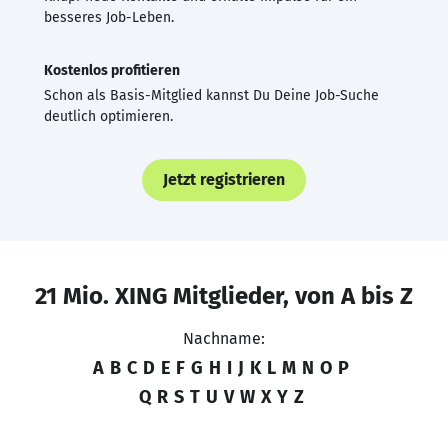
besseres Job-Leben.
Kostenlos profitieren
Schon als Basis-Mitglied kannst Du Deine Job-Suche
deutlich optimieren.
Jetzt registrieren
21 Mio. XING Mitglieder, von A bis Z
Nachname:
A
B
C
D
E
F
G
H
I
J
K
L
M
N
O
P
Q
R
S
T
U
V
W
X
Y
Z