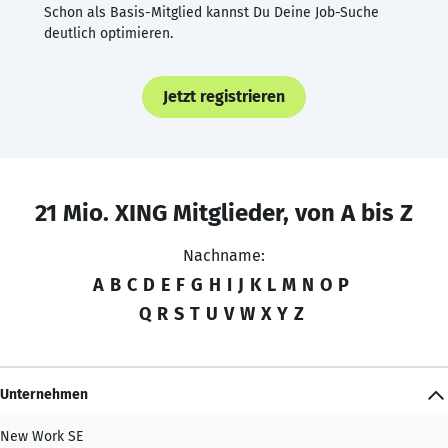
Schon als Basis-Mitglied kannst Du Deine Job-Suche
deutlich optimieren.
Jetzt registrieren
21 Mio. XING Mitglieder, von A bis Z
Nachname:
A
B
C
D
E
F
G
H
I
J
K
L
M
N
O
P
Q
R
S
T
U
V
W
X
Y
Z
Unternehmen
New Work SE