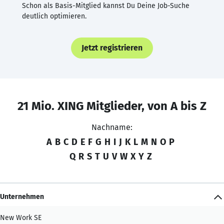
Schon als Basis-Mitglied kannst Du Deine Job-Suche
deutlich optimieren.
Jetzt registrieren
21 Mio. XING Mitglieder, von A bis Z
Nachname:
A
B
C
D
E
F
G
H
I
J
K
L
M
N
O
P
Q
R
S
T
U
V
W
X
Y
Z
Unternehmen
New Work SE