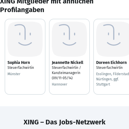
XING Mitglieder mit ähnlichen
Profilangaben
Sophia Horn
Jeannette Nickell
Doreen Eichhorn
Steuerfachwirtin
Steuerfachwirtin /
Steuerfachwirtin
Kanzleimanagerin
Münster
Esslingen, Filderstad
(09/11-05/14)
Nürtingen, ggf.
Hannover
Stuttgart
XING – Das Jobs-Netzwerk