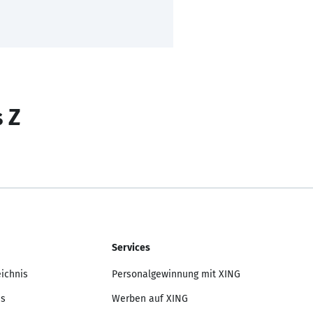
s Z
Services
eichnis
Personalgewinnung mit XING
is
Werben auf XING