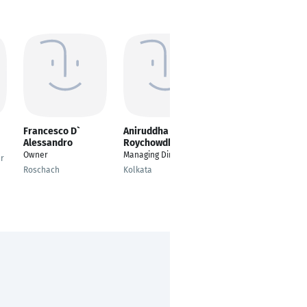
Francesco D`
Aniruddha
Sharon Cusens
Alessandro
Roychowdhury
Chief Executive Officer
Owner
Managing Director
(CEO)
er
Roschach
Kolkata
Sta Venera