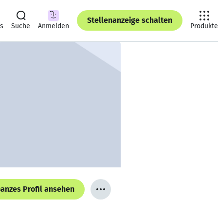
Stellenanzeige schalten
ts
Suche
Anmelden
Produkte
anzes Profil ansehen