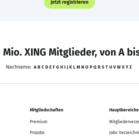
Jetzt registrieren
 Mio. XING Mitglieder, von A bi
Nachname:
A
B
C
D
E
F
G
H
I
J
K
L
M
N
O
P
Q
R
S
T
U
V
W
X
Y
Z
Mitgliedschaften
Hauptbereiche
Premium
Mitgliederverz
ProJobs
Jobs Verzeichn