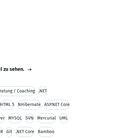
il zu sehen.
ratung / Coaching
.NET
HTML 5
NHibernate
ASP.NET Core
ver
MYSQL
SVN
Mercurial
UML
ER
Git
.NET Core
Bamboo