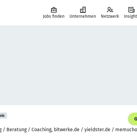
Jobs finden
Unternehmen
Netzwerk
Insigh
sis
G
g / Beratung / Coaching, bitwerke.de / yieldster.de / memuch