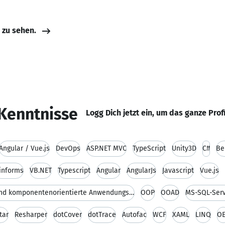
e zu sehen.
Kenntnisse
Logg Dich jetzt ein, um das ganze Prof
Angular / Vue.js
DevOps
ASP.NET MVC
TypeScript
Unity3D
C#
Be
informs
VB.NET
Typescript
Angular
AngularJs
Javascript
Vue.js
Objekt- und komponentenorientierte Anwendungsentwi
OOP
OOAD
MS-SQL-Ser
tar
Resharper
dotCover
dotTrace
Autofac
WCF
XAML
LINQ
O