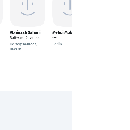
Abhinash Sahani
Mehdi Mokhtari
Oscar Plöger
Software Developer
---
---
Herzogenaurach,
Berlin
Herford
Bayern