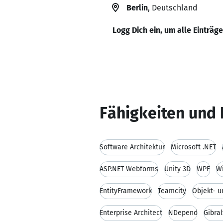
Berlin
, Deutschland
Logg Dich ein, um alle Einträg
Fähigkeiten und 
Software Architektur
Microsoft .NET
ASP.NET Webforms
Unity 3D
WPF
W
EntityFramework
Teamcity
Enterprise Architect
NDepend
Gibral