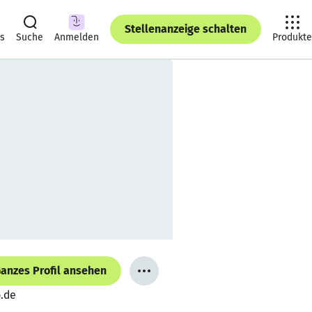
Stellenanzeige schalten
ts
Suche
Anmelden
Produkte
anzes Profil ansehen
o.de