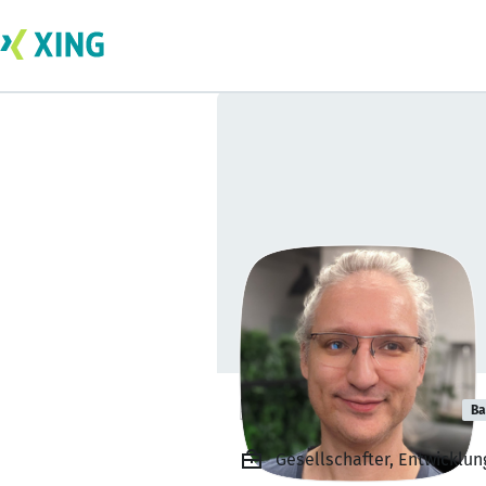
Robert Mischke
Ba
Gesellschafter, Entwicklun