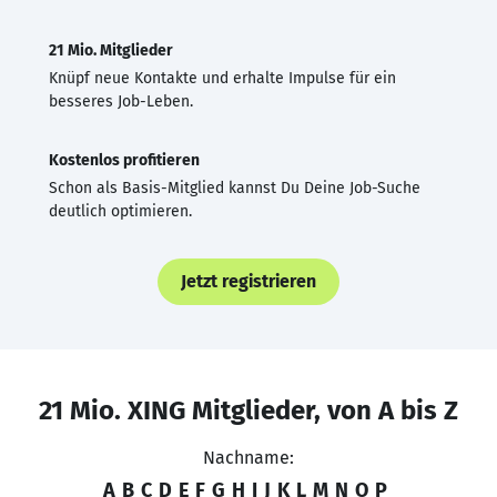
21 Mio. Mitglieder
Knüpf neue Kontakte und erhalte Impulse für ein
besseres Job-Leben.
Kostenlos profitieren
Schon als Basis-Mitglied kannst Du Deine Job-Suche
deutlich optimieren.
Jetzt registrieren
21 Mio. XING Mitglieder, von A bis Z
Nachname:
A
B
C
D
E
F
G
H
I
J
K
L
M
N
O
P