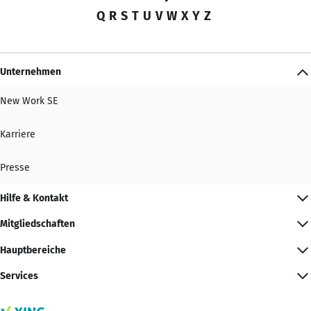
Q
R
S
T
U
V
W
X
Y
Z
Unternehmen
New Work SE
Karriere
Presse
Hilfe & Kontakt
Mitgliedschaften
Hauptbereiche
Services