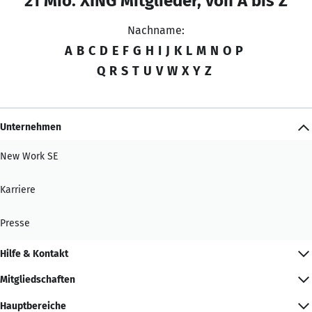
21 Mio. XING Mitglieder, von A bis Z
Nachname:
A
B
C
D
E
F
G
H
I
J
K
L
M
N
O
P
Q
R
S
T
U
V
W
X
Y
Z
Unternehmen
New Work SE
Karriere
Presse
Hilfe & Kontakt
Mitgliedschaften
Hauptbereiche