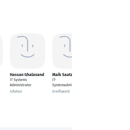
Hassan Ghalavand
Maik Saatze
Jeremy Herzog
IT Systems
IT-
IT-
Administrator
Systemadministrator
Systemadministrator
Isfahan
Greifswald
Jena