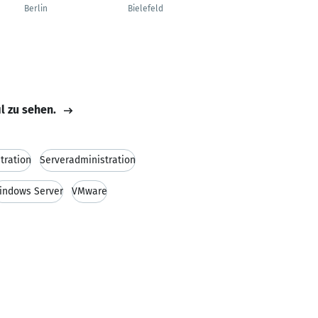
Transformation
Berlin
Bielefeld
Bretten
il zu sehen.
tration
Serveradministration
indows Server
VMware