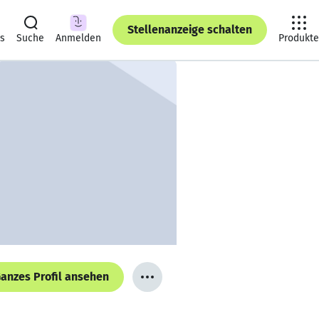
Stellenanzeige schalten
ts
Suche
Anmelden
Produkte
anzes Profil ansehen