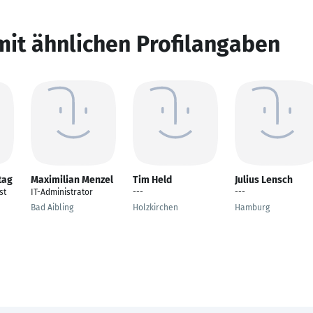
mit ähnlichen Profilangaben
tag
Maximilian Menzel
Tim Held
Julius Lensch
st
IT-Administrator
---
---
Bad Aibling
Holzkirchen
Hamburg