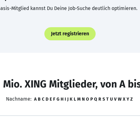
asis-Mitglied kannst Du Deine Job-Suche deutlich optimieren.
Jetzt registrieren
 Mio. XING Mitglieder, von A bi
Nachname:
A
B
C
D
E
F
G
H
I
J
K
L
M
N
O
P
Q
R
S
T
U
V
W
X
Y
Z