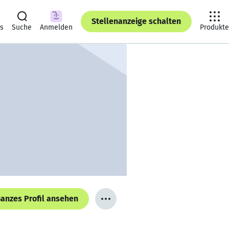
Stellenanzeige schalten
ts
Suche
Anmelden
Produkte
anzes Profil ansehen