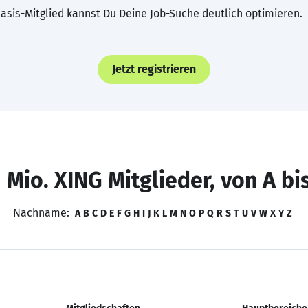
asis-Mitglied kannst Du Deine Job-Suche deutlich optimieren.
Jetzt registrieren
 Mio. XING Mitglieder, von A bi
Nachname:
A
B
C
D
E
F
G
H
I
J
K
L
M
N
O
P
Q
R
S
T
U
V
W
X
Y
Z