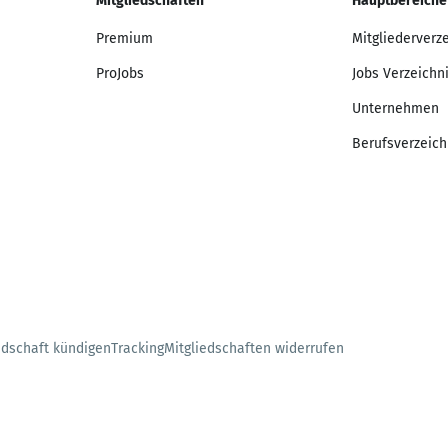
Mitgliedschaften
Hauptbereiche
Premium
Mitgliederverz
ProJobs
Jobs Verzeichn
Unternehmen
Berufsverzeich
edschaft kündigen
Tracking
Mitgliedschaften widerrufen