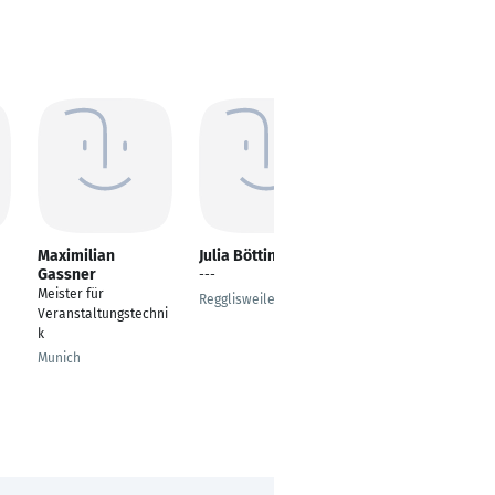
Maximilian
Julia Böttinger
Thomas Steinbach
Gassner
---
CAD-Systemplaner
Meister für
Regglisweiler
Kornwestheim
Veranstaltungstechni
k
Munich