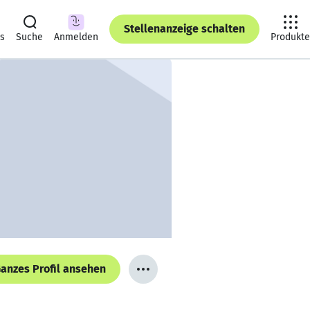
Stellenanzeige schalten
ts
Suche
Anmelden
Produkte
anzes Profil ansehen