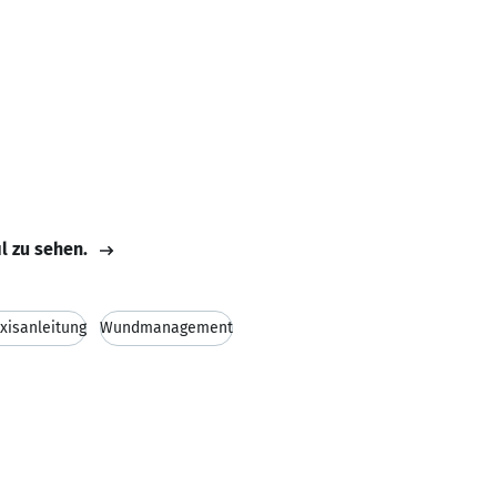
il zu sehen.
xisanleitung
Wundmanagement