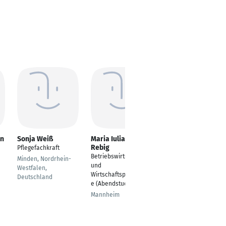
an
Sonja Weiß
Maria Iuliana
Celine Denise
Rebig
Pflegefachkraft
Pflegefachfrau
Betriebswirtschaft
Minden, Nordrhein-
Berlin
und
Westfalen,
Wirtschaftspsychologi
Deutschland
e (Abendstudium)
Mannheim