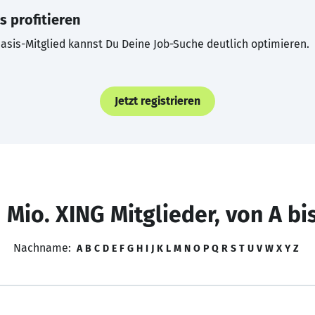
s profitieren
asis-Mitglied kannst Du Deine Job-Suche deutlich optimieren.
Jetzt registrieren
 Mio. XING Mitglieder, von A bi
Nachname:
A
B
C
D
E
F
G
H
I
J
K
L
M
N
O
P
Q
R
S
T
U
V
W
X
Y
Z