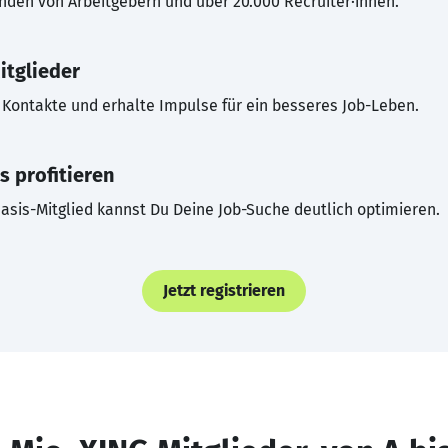
inden von Arbeitgebern und über 20.000 Recruiter·innen.
itglieder
Kontakte und erhalte Impulse für ein besseres Job-Leben.
s profitieren
asis-Mitglied kannst Du Deine Job-Suche deutlich optimieren.
Jetzt registrieren