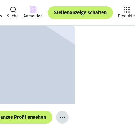
Stellenanzeige schalten
ts
Suche
Anmelden
Produkte
anzes Profil ansehen