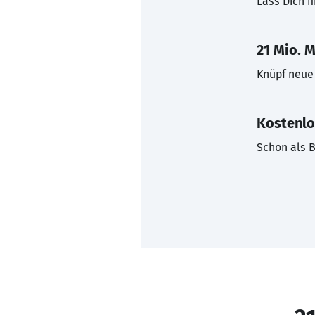
Lass Dich f
21 Mio. M
Knüpf neue 
Kostenlo
Schon als B