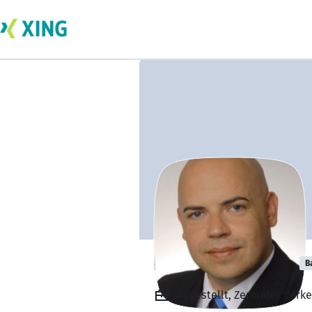
Roberto Renner
B
Angestellt, Zentraler Verk