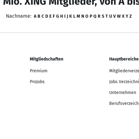
 Mio. XING Mitglieder, von A bi
Nachname:
A
B
C
D
E
F
G
H
I
J
K
L
M
N
O
P
Q
R
S
T
U
V
W
X
Y
Z
Mitgliedschaften
Hauptbereiche
Premium
Mitgliederverz
ProJobs
Jobs Verzeichn
Unternehmen
Berufsverzeich