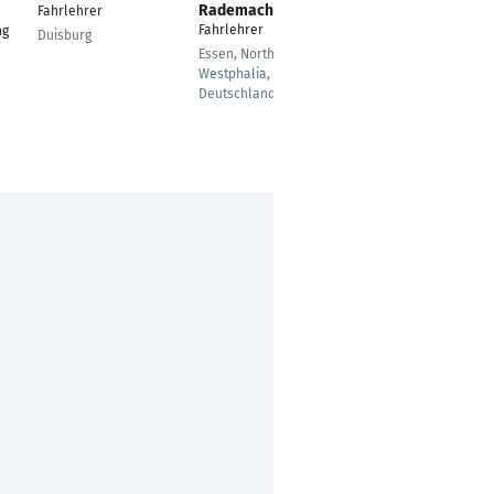
Rademacher
Fahrlehrer
Vetrieb Nutzfahrzeuge
Fahrlehrer
ng
/ Lkw
Duisburg
Essen, North Rhine-
Westphalia,
Deutschland