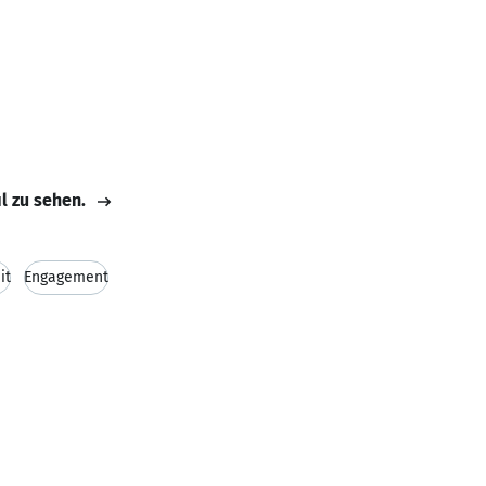
il zu sehen.
it
Engagement