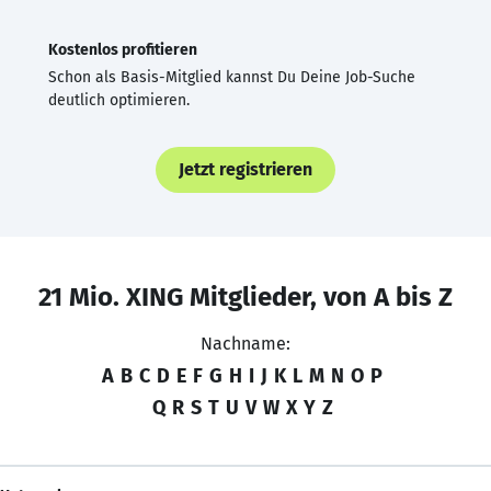
Kostenlos profitieren
Schon als Basis-Mitglied kannst Du Deine Job-Suche
deutlich optimieren.
Jetzt registrieren
21 Mio. XING Mitglieder, von A bis Z
Nachname:
A
B
C
D
E
F
G
H
I
J
K
L
M
N
O
P
Q
R
S
T
U
V
W
X
Y
Z