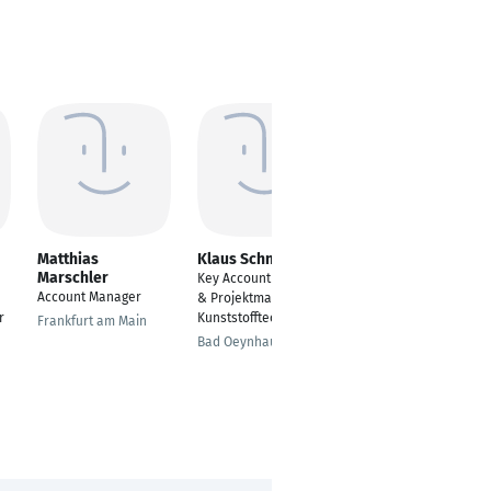
Matthias
Klaus Schneider
Sven Kaprolat
Marschler
Key Account Manager
Distributor Account
Account Manager
& Projektmanager
Manager
r
Kunststofftechnik
Frankfurt am Main
Ahrensburg
Bad Oeynhausen