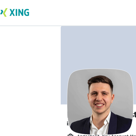
Robin Helmprobs
ist offen für Projekte. 🔎