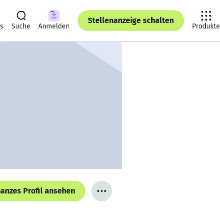
Stellenanzeige schalten
ts
Suche
Anmelden
Produkte
anzes Profil ansehen