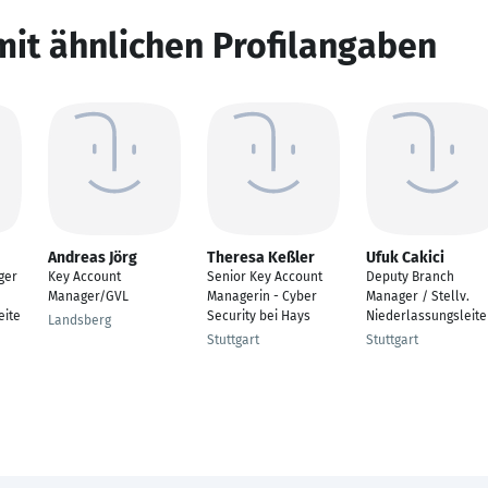
mit ähnlichen Profilangaben
Andreas Jörg
Theresa Keßler
Ufuk Cakici
ger
Key Account
Senior Key Account
Deputy Branch
Manager/GVL
Managerin - Cyber
Manager / Stellv.
eite
Security bei Hays
Niederlassungsleite
Landsberg
Stuttgart
Stuttgart