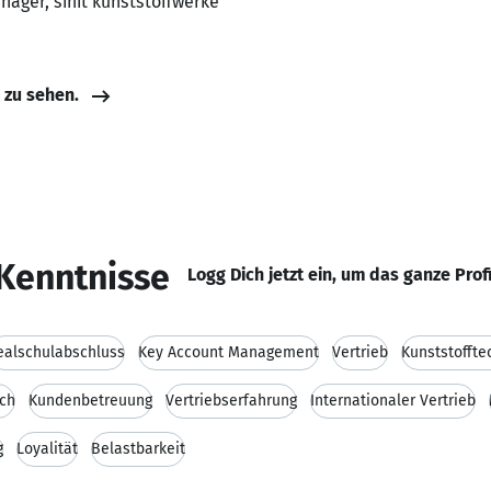
nager, sinit kunststoffwerke
e zu sehen.
Kenntnisse
Logg Dich jetzt ein, um das ganze Prof
ealschulabschluss
Key Account Management
Vertrieb
Kunststoffte
ch
Kundenbetreuung
Vertriebserfahrung
Internationaler Vertrieb
g
Loyalität
Belastbarkeit