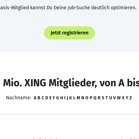
asis-Mitglied kannst Du Deine Job-Suche deutlich optimieren.
Jetzt registrieren
 Mio. XING Mitglieder, von A bi
Nachname:
A
B
C
D
E
F
G
H
I
J
K
L
M
N
O
P
Q
R
S
T
U
V
W
X
Y
Z