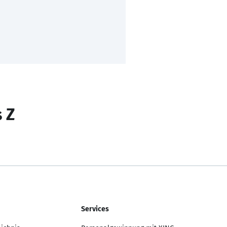
s Z
Services