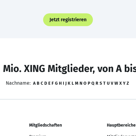
Jetzt registrieren
 Mio. XING Mitglieder, von A bi
Nachname:
A
B
C
D
E
F
G
H
I
J
K
L
M
N
O
P
Q
R
S
T
U
V
W
X
Y
Z
Mitgliedschaften
Hauptbereiche