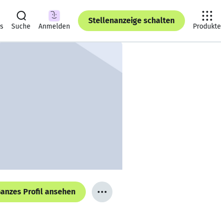
Stellenanzeige schalten
ts
Suche
Anmelden
Produkte
anzes Profil ansehen