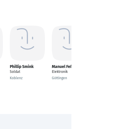
Phillip Smink
Manuel Feßler
Andrej Sperling
Soldat
Elektronik
Soldat
Koblenz
Göttingen
Kassel