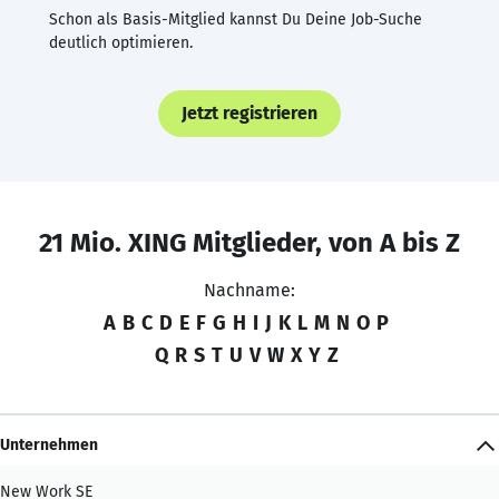
Schon als Basis-Mitglied kannst Du Deine Job-Suche
deutlich optimieren.
Jetzt registrieren
21 Mio. XING Mitglieder, von A bis Z
Nachname:
A
B
C
D
E
F
G
H
I
J
K
L
M
N
O
P
Q
R
S
T
U
V
W
X
Y
Z
Unternehmen
New Work SE