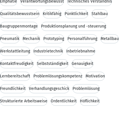
Emphatie
Verantwortungsbewusst
Technisches Verständnis
Qualitätsbewusstsein
Kritikfähig
Pünktlichkeit
Stahlbau
Baugruppenmontage
Produktionsplanung und -steuerung
Pneumatik
Mechanik
Prototyping
Personalführung
Metallbau
Werkstattleitung
Industrietechnik
Inbetriebnahme
Kontaktfreudigkeit
Selbstständigkeit
Genauigkeit
Lernbereitschaft
Problemlösungskompetenz
Motivation
Freundlichkeit
Verhandlungsgeschick
Problemlösung
Strukturierte Arbeitsweise
Ordentlichkeit
Höflichkeit