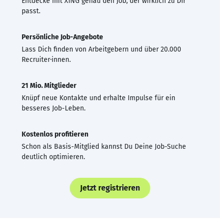
Entdecke mit XING genau den Job, der wirklich zu Dir
passt.
Persönliche Job-Angebote
Lass Dich finden von Arbeitgebern und über 20.000
Recruiter·innen.
21 Mio. Mitglieder
Knüpf neue Kontakte und erhalte Impulse für ein
besseres Job-Leben.
Kostenlos profitieren
Schon als Basis-Mitglied kannst Du Deine Job-Suche
deutlich optimieren.
Jetzt registrieren